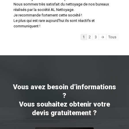
Ouvrir/
Nous sommes très satisfait du nettoyage de nos bureaux
cette
boîte
réalisés par la société AL Nettoyage.
méta.
Je recommande fortement cette société !
Le plus qui est rare aujourd'hui ils sont réactifs et
communiquent !
Navigation
1
2
3
→
Tous
dans
la
liste
du
livre
d’or
Vous avez besoin d’informations
?
Vous souhaitez obtenir votre
devis gratuitement ?