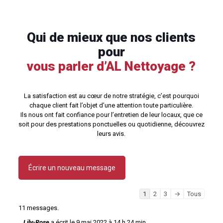
Qui de mieux que nos clients
pour
vous parler d’AL Nettoyage ?
La satisfaction est au cœur de notre stratégie, c’est pourquoi
chaque client fait l’objet d’une attention toute particulière.
Ils nous ont fait confiance pour l’entretien de leur locaux, que ce
soit pour des prestations ponctuelles ou quotidienne, découvrez
leurs avis.
Navigation
1
2
3
→
Tous
dans
11 messages.
la
...
liste
Lily-Rose
a écrit le
9 mai 2022
à
14 h 24 min