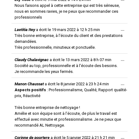
Ouvrir/
du
Nous faisons appel à cette entreprise qui est très sérieuse,
cette
boîte
livre
nous en sommes ravies, je ne peux que recommander ces
méta.
d’or
professionnels
...
Laetitia Itey
a écrit le
19 mars 2022
à
12 h 25 min
Ouvrir/
Très bonne entreprise, à l'écoute du client et des prestations
cette
boîte
demandées.
méta.
Très professionnelle, minutieux et ponctuelle.
...
Claudy Chalavignac
a écrit le
13 mars 2022
à
8 h 07 min
Ouvrir/
Société au top, professionnelle et à l'écoute des besoins.
cette
boîte
Je recommande les yeux fermés.
méta.
...
Manon Chaussat
a écrit le
8 janvier 2022
à
23 h 24 min
Ouvrir/
Aspects positifs
: Professionnalisme, Qualité, Rapport qualité-
cette
boîte
prix, Réactivité
méta.
Très bonne entreprise de nettoyage !
Amélie et son équipe sont à l’écoute, de plus le travail est
effectué avec minutie et professionnalisme. Je ne peux que
recommandé AL Nettoyage.
...
Corinne de poortere
a écrit le
5 janvier 2022
à
21 h 21 min